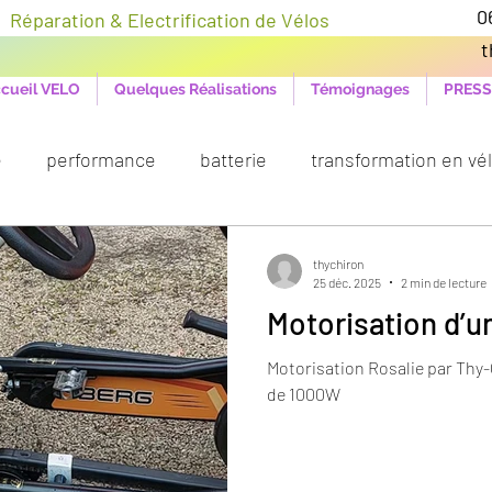
éparation & Electrification de Vélos
t
cueil VELO
Quelques Réalisations
Témoignages
PRESS
e
performance
batterie
transformation en vél
800
Réparation vélo
thychiron
25 déc. 2025
2 min de lecture
Motorisation d’u
Motorisation Rosalie par Thy
de 1000W