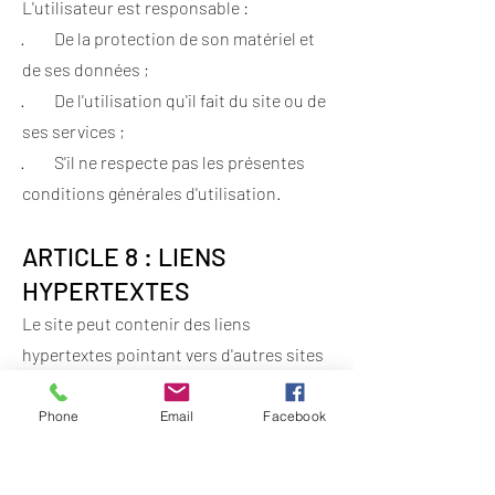
L'utilisateur est responsable :
· De la protection de son matériel et
de ses données ;
· De l'utilisation qu'il fait du site ou de
ses services ;
· S'il ne respecte pas les présentes
conditions générales d'utilisation.​
ARTICLE 8 : LIENS
HYPERTEXTES
Le site peut contenir des liens
hypertextes pointant vers d'autres sites
internet sur lesquels Thy-Cycle.com
n'exerce pas de contrôle. Malgré les
Phone
Email
Facebook
vérifications préalables et régulières
réalisés par l'éditeur, celui-ci décline