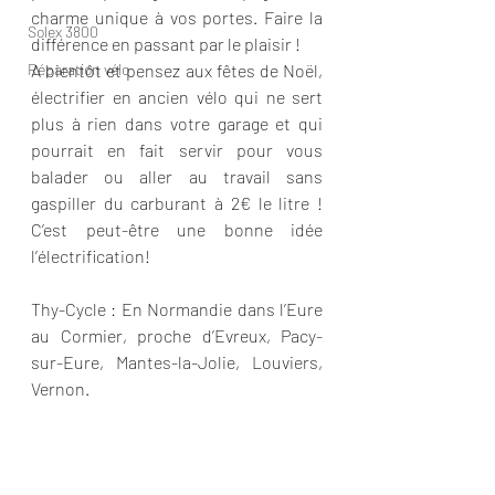
charme unique à vos portes. Faire la 
Solex 3800
différence en passant par le plaisir !
Réparation vélo
A bientôt et pensez aux fêtes de Noël, 
électrifier en ancien vélo qui ne sert 
plus à rien dans votre garage et qui 
pourrait en fait servir pour vous 
balader ou aller au travail sans 
gaspiller du carburant à 2€ le litre ! 
C’est peut-être une bonne idée 
l’électrification!
Thy-Cycle : En Normandie dans l’Eure 
au Cormier, proche d’Evreux, Pacy-
sur-Eure, Mantes-la-Jolie, Louviers, 
Vernon.