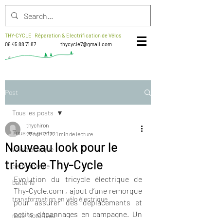
THY-CYCLE Réparation & Electrification de Vélos
06 45 88 71 87
thycycle7@gmail.com
Post
Tous les posts
thychiron
Tous les posts
27 oct. 2022
1 min de lecture
Nouveau look pour le
vélo électrique
tricycle Thy-Cycle
performance
Evolution du tricycle électrique de 
batterie
Thy-Cycle.com , ajout d’une remorque 
transformation en vélo électrique
pour assurer des déplacements et 
petits dépannages en campagne. Un 
roue motorisée